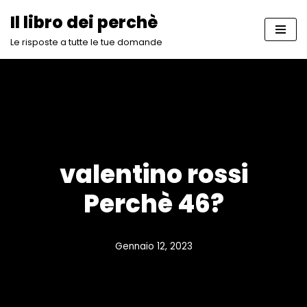
Il libro dei perchè
Vai
Le risposte a tutte le tue domande
al
contenuto
valentino rossi
Perchè 46?
Gennaio 12, 2023