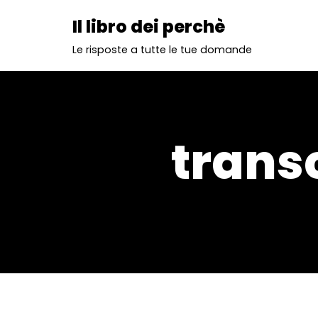
Il libro dei perchè
Vai
Le risposte a tutte le tue domande
al
contenuto
transc