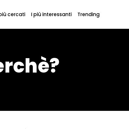
 più cercati
I più interessanti
Trending
Perchè?