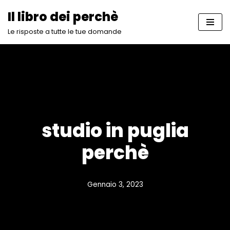
Il libro dei perchè
Vai
Le risposte a tutte le tue domande
al
contenuto
studio in puglia
perchè
Gennaio 3, 2023