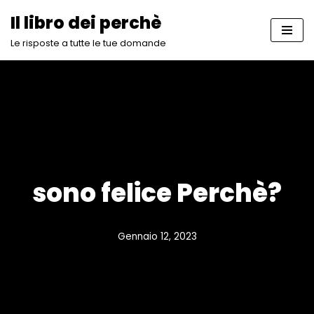
Il libro dei perchè
Vai
Le risposte a tutte le tue domande
al
contenuto
sono felice Perchè?
Gennaio 12, 2023