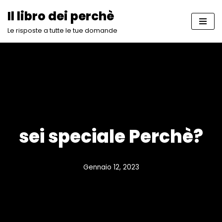
Il libro dei perchè
Vai
Le risposte a tutte le tue domande
al
contenuto
sei speciale Perchè?
Gennaio 12, 2023