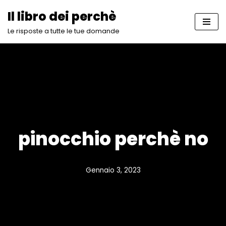
Il libro dei perchè
Vai
Le risposte a tutte le tue domande
al
contenuto
pinocchio perchè no
Gennaio 3, 2023