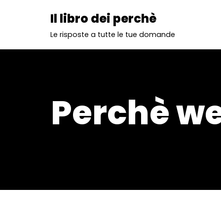
Il libro dei perchè
Vai
Le risposte a tutte le tue domande
al
contenuto
Perchè we