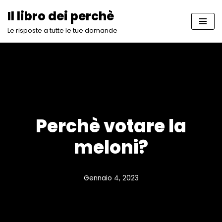
Il libro dei perchè
Vai
Le risposte a tutte le tue domande
al
contenuto
Perchè votare la
meloni?
Gennaio 4, 2023