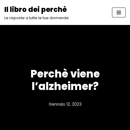
Il libro dei perchè
Vai
Le risposte a tutte le tue domande
al
contenuto
Perchè viene
l’alzheimer?
Gennaio 12, 2023