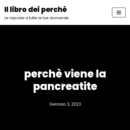
Il libro dei perchè
Vai
Le risposte a tutte le tue domande
al
contenuto
perchè viene la
pancreatite
Gennaio 3, 2023