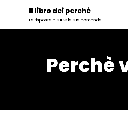
Il libro dei perchè
Vai
Le risposte a tutte le tue domande
al
contenuto
Perchè v