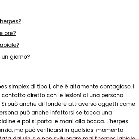
’herpes?
e ore?
labiale?
 un giorno?
es simplex di tipo 1, che è altamente contagioso. Il
 contatto diretto con le lesioni di una persona
va. Si può anche diffondere attraverso oggetti come
a persona può anche infettarsi se tocca una
line e poi si porta le mani alla bocca. L’herpes
anzia, ma può verificarsi in qualsiasi momento
tata dal virus e non sviluppare mai l’herpes labiale,