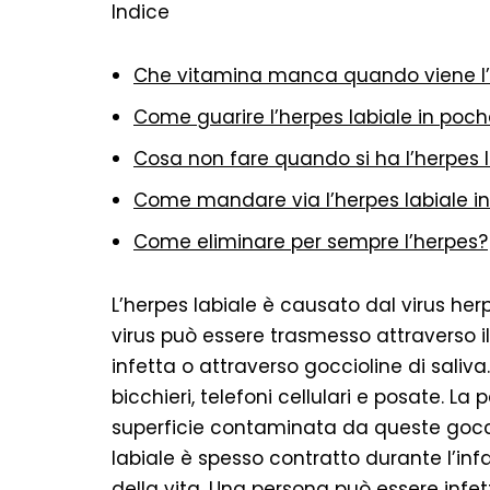
Indice
Che vitamina manca quando viene l
Come guarire l’herpes labiale in poch
Cosa non fare quando si ha l’herpes 
Come mandare via l’herpes labiale in
Come eliminare per sempre l’herpes?
L’herpes labiale è causato dal virus herp
virus può essere trasmesso attraverso il
infetta o attraverso goccioline di sali
bicchieri, telefoni cellulari e posate. L
superficie contaminata da queste goccio
labiale è spesso contratto durante l’inf
della vita. Una persona può essere infet