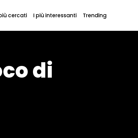
 più cercati
I più interessanti
Trending
oco di
o