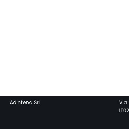
Adintend Srl
Via
IT0