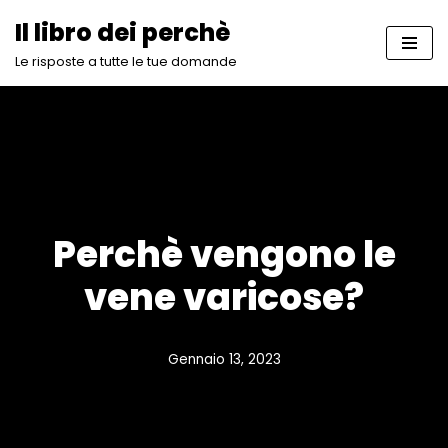
Il libro dei perchè
Vai
Le risposte a tutte le tue domande
al
contenuto
Perchè vengono le
vene varicose?
Gennaio 13, 2023