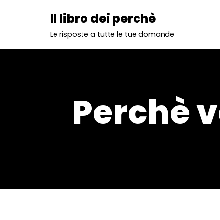
Il libro dei perchè
Vai
Le risposte a tutte le tue domande
al
contenuto
Perchè v