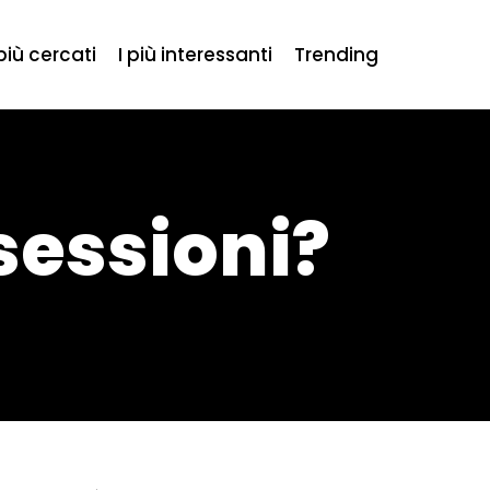
 più cercati
I più interessanti
Trending
sessioni?