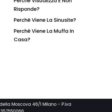
Perchè Visualizza E Non
Risponde?
Perchè Viene La Sinusite?
Perchè Viene La Muffa In
Casa?
 della Moscova 46/1 Milano - P.iva
2357550066