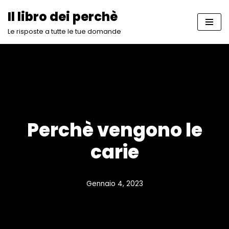
Il libro dei perchè
Vai
Le risposte a tutte le tue domande
al
contenuto
Perchè vengono le
carie
Gennaio 4, 2023