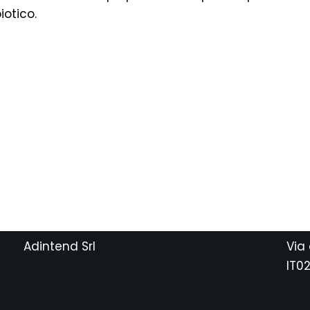
otico.
Adintend Srl
Via
IT0