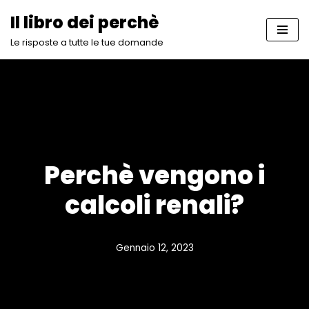
Il libro dei perchè
Vai
Le risposte a tutte le tue domande
al
contenuto
Perchè vengono i
calcoli renali?
Gennaio 12, 2023