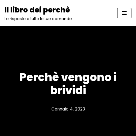
Il libro dei perchè
Vai
Le risposte a tutte le tue domande
al
contenuto
Perchè vengono i
brividi
Gennaio 4, 2023