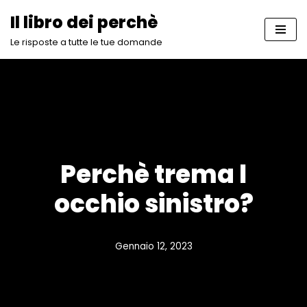
Il libro dei perchè
Vai
Le risposte a tutte le tue domande
al
contenuto
Perchè trema l
occhio sinistro?
Gennaio 12, 2023