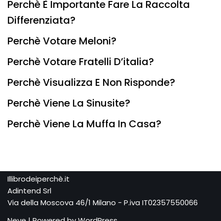
Perchè È Importante Fare La Raccolta
Differenziata?
Perchè Votare Meloni?
Perchè Votare Fratelli D’italia?
Perchè Visualizza E Non Risponde?
Perchè Viene La Sinusite?
Perchè Viene La Muffa In Casa?
Illibrodeiperchè.it
Adintend Srl
Via della Moscova 46/1 Milano - P.iva IT02357550066
Neve
| Powered by
WordPress