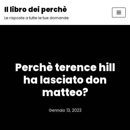
Il libro dei perchè
Vai
Le risposte a tutte le tue domande
al
contenuto
Perchè terence hill
ha lasciato don
matteo?
Gennaio 13, 2023