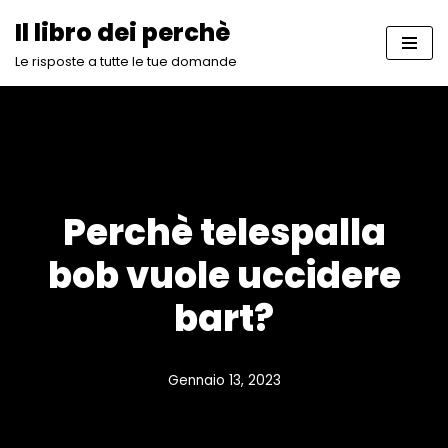
Il libro dei perchè
Vai
Le risposte a tutte le tue domande
al
contenuto
Perchè telespalla
bob vuole uccidere
bart?
Gennaio 13, 2023