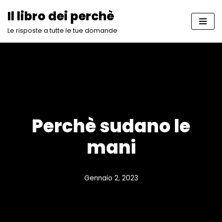
Il libro dei perchè
Vai
Le risposte a tutte le tue domande
al
contenuto
Perchè sudano le
mani
Gennaio 2, 2023