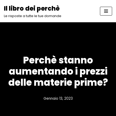
Il libro dei perchè
Vai
Le risposte a tutte le tue domande
al
contenuto
Perchè stanno
aumentando i prezzi
delle materie prime?
Gennaio 13, 2023