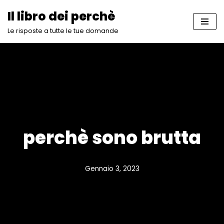
Il libro dei perchè
Vai
Le risposte a tutte le tue domande
al
contenuto
perchè sono brutta
Gennaio 3, 2023