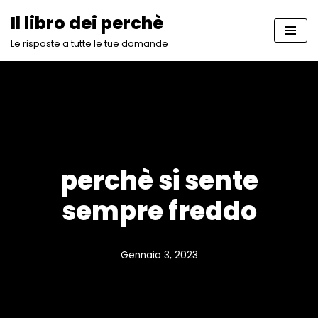
Il libro dei perchè
Vai
Le risposte a tutte le tue domande
al
contenuto
perchè si sente
sempre freddo
Gennaio 3, 2023