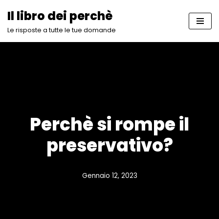
Il libro dei perchè
Vai
Le risposte a tutte le tue domande
al
contenuto
Perchè si rompe il
preservativo?
Gennaio 12, 2023