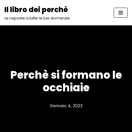
Il libro dei perchè
Vai
Le risposte a tutte le tue domande
al
contenuto
Perchè si formano le
occhiaie
Gennaio 4, 2023