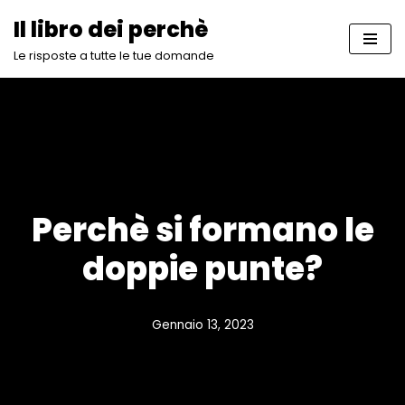
Il libro dei perchè
Vai
Le risposte a tutte le tue domande
al
contenuto
Perchè si formano le
doppie punte?
Gennaio 13, 2023