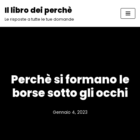
Il libro dei perchè
Vai
Le risposte a tutte le tue domande
al
contenuto
Perchè si formano le
borse sotto gli occhi
Gennaio 4, 2023