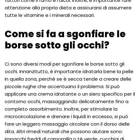
fattori come il fumo e l’alcol. Inoltre, è importante fare
attenzione alla propria dieta e assicurarsi di assumere
tutte le vitamine e i minerali necessari.
Come si fa a sgonfiare le
borse sotto gli occhi?
Ci sono diversi modi per sgonfiare le borse sotto gli
occhi. Innanzitutto, è importante idratarla bene la pelle
in quella zona, perché se è secca tende a creare delle
piccole rughe che accentuano il problema. Si può
applicare una crema idratante o un siero specifico per il
contorno occhi, massaggiando delicatamente fino a
completo assorbimento. Inoltre, per stimolare la
microcircolazione e drenare i liquidi in eccesso, si può
fare un leggero massaggio circolare con il dorso delle
dita. Altri rimedi naturali che possono aiutare sono:
impacchi freddi di camomilla o tè verde, cucchiai di