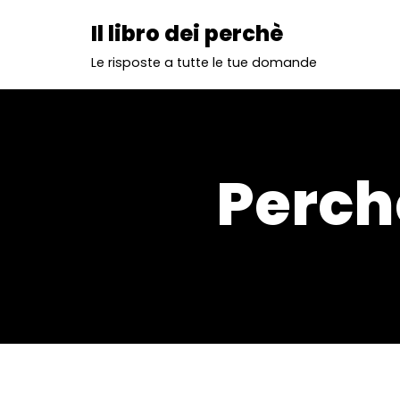
Il libro dei perchè
Vai
Le risposte a tutte le tue domande
al
contenuto
Perchè