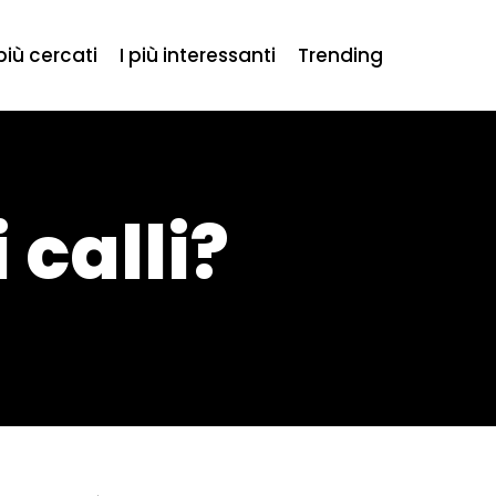
 più cercati
I più interessanti
Trending
 calli?