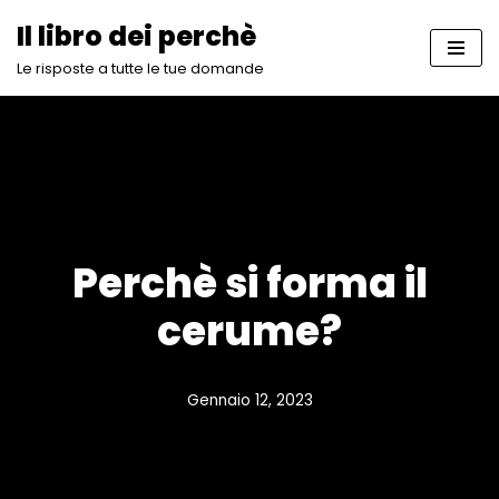
Il libro dei perchè
Vai
Le risposte a tutte le tue domande
al
contenuto
Perchè si forma il
cerume?
Gennaio 12, 2023