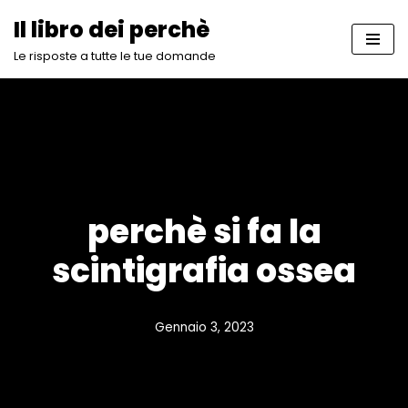
Il libro dei perchè
Vai
Le risposte a tutte le tue domande
al
contenuto
perchè si fa la
scintigrafia ossea
Gennaio 3, 2023