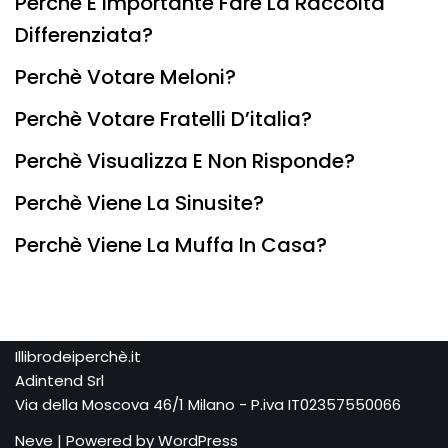
Perchè È Importante Fare La Raccolta
Differenziata?
Perchè Votare Meloni?
Perchè Votare Fratelli D’italia?
Perchè Visualizza E Non Risponde?
Perchè Viene La Sinusite?
Perchè Viene La Muffa In Casa?
Illibrodeiperchè.it
Adintend Srl
Via della Moscova 46/1 Milano - P.iva IT02357550066
Neve
| Powered by
WordPress