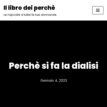
Il libro dei perchè
Vai
Le risposte a tutte le tue domande
al
contenuto
Perchè si fa la dialisi
Gennaio 4, 2023