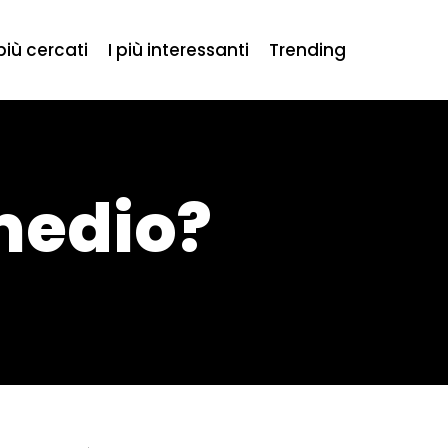
 più cercati
I più interessanti
Trending
 medio?