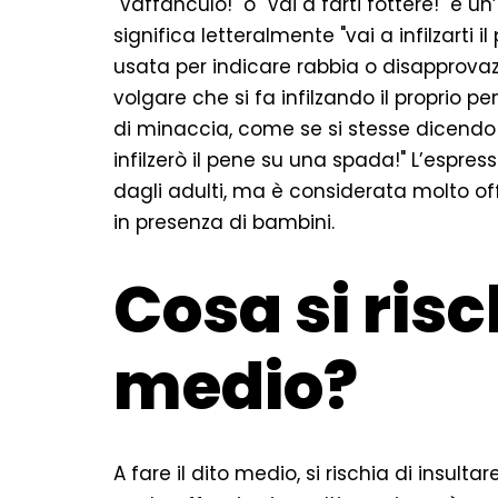
"Vaffanculo!" o "Vai a farti fottere!" è 
significa letteralmente "vai a infilzarti
usata per indicare rabbia o disapprovaz
volgare che si fa infilzando il proprio 
di minaccia, come se si stesse dicendo a
infilzerò il pene su una spada!" L’espres
dagli adulti, ma è considerata molto o
in presenza di bambini.
Cosa si risch
medio?
A fare il dito medio, si rischia di insulta