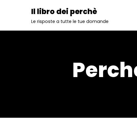
Il libro dei perchè
Vai
Le risposte a tutte le tue domande
al
contenuto
Perchè