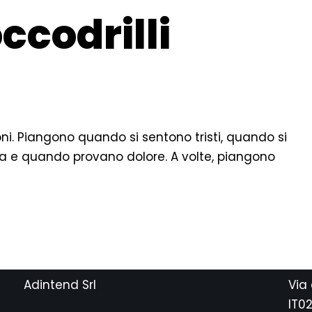
ccodrilli
oni. Piangono quando si sentono tristi, quando si
a e quando provano dolore. A volte, piangono
Adintend Srl
Via
IT0