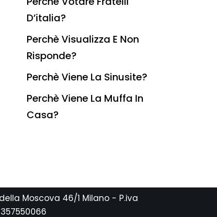
Perchè Votare Fratelli
D’italia?
Perchè Visualizza E Non
Risponde?
Perchè Viene La Sinusite?
Perchè Viene La Muffa In
Casa?
 della Moscova 46/1 Milano - P.iva
2357550066