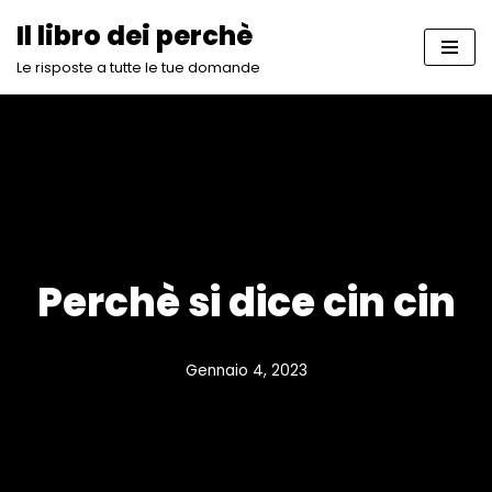
Il libro dei perchè
Vai
Le risposte a tutte le tue domande
al
contenuto
Perchè si dice cin cin
Gennaio 4, 2023