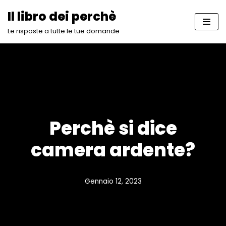
Il libro dei perchè
Vai
Le risposte a tutte le tue domande
al
contenuto
Perchè si dice
camera ardente?
Gennaio 12, 2023