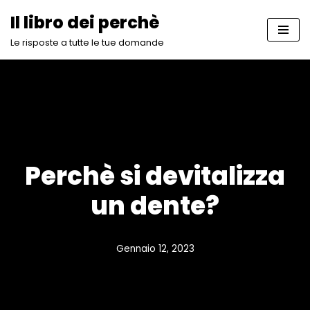
Il libro dei perchè
Vai
Le risposte a tutte le tue domande
al
contenuto
Perchè si devitalizza
un dente?
Gennaio 12, 2023