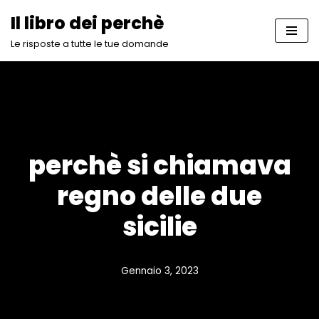
Il libro dei perchè
Vai
Le risposte a tutte le tue domande
al
contenuto
perchè si chiamava
regno delle due
sicilie
Gennaio 3, 2023