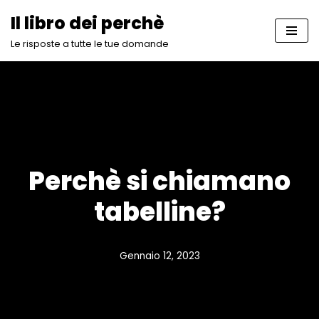
Il libro dei perchè
Vai
Le risposte a tutte le tue domande
al
contenuto
Perchè si chiamano
tabelline?
Gennaio 12, 2023