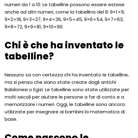
numeri da 1 a 10. Le tabelline possono essere estese
anche ad altri numeri, come la tabellina del 9: 9×1=9,
9×2=18, 9×3=27, 9×4=36, 9×5=45, 9×6=54, 9×7=63,
9×8=72, 9×9=81, 9×10=90.
Chi è che ha inventato le
tabelline?
Nessuno sa con certezza chi ha inventato le tabelline,
ma si pensa che siano state create dagli antichi
Babilonesi o Egizi. Le tabelline sono state utilizzate per
molti secoli per aiutare le persone a far di conto e a
memorizzare i numeri. Oggi, le tabelline sono ancora
utilizzate per insegnare ai bambini la matematica di
base.
Come nascono le