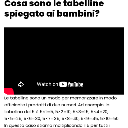
Cosa sono le tabelline
spiegato ai bambini?
Le tabelline sono un modo per memorizzare in modo
efficiente i prodotti di due numeri. Ad esempio, la
tabellina del 5 è 5×1=5, 5×2=10, 5×3=15, 5×4=20,
5×5=25, 5×6=30, 5×7=35, 5×8=40, 5×9=45, 5×10=50.
In questo caso stiamo moltiplicando il 5 per tutti i