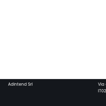
Adintend Srl
Via
IT0