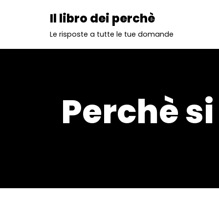
Il libro dei perchè
Vai
Le risposte a tutte le tue domande
al
contenuto
Perchè s