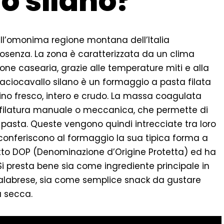
o silano?
all’omonima regione montana dell’Italia
Cosenza. La zona è caratterizzata da un clima
one casearia, grazie alle temperature miti e alla
l caciocavallo silano è un formaggio a pasta filata
no fresco, intero e crudo. La massa coagulata
 filatura manuale o meccanica, che permette di
 di pasta. Queste vengono quindi intrecciate tra loro
e conferiscono al formaggio la sua tipica forma a
dotto DOP (Denominazione d’Origine Protetta) ed ha
i presta bene sia come ingrediente principale in
a calabrese, sia come semplice snack da gustare
 secca.