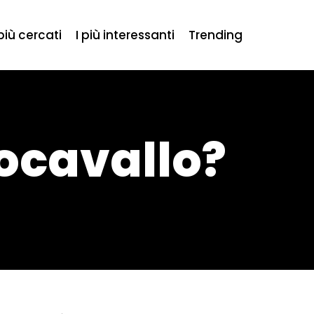
 più cercati
I più interessanti
Trending
ocavallo?