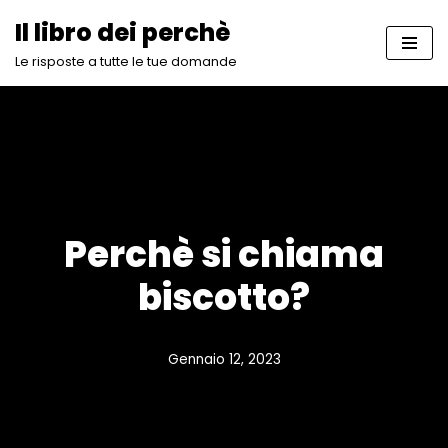
Il libro dei perchè
Vai
Le risposte a tutte le tue domande
al
contenuto
Perchè si chiama
biscotto?
Gennaio 12, 2023