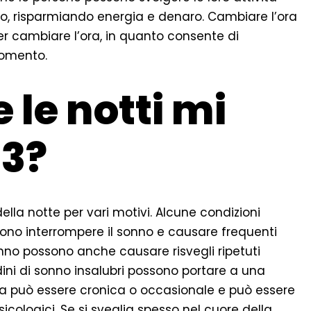
rno, risparmiando energia e denaro. Cambiare l’ora
per cambiare l’ora, in quanto consente di
 momento.
 le notti mi
 3?
lla notte per vari motivi. Alcune condizioni
no interrompere il sonno e causare frequenti
el sonno possono anche causare risvegli ripetuti
udini di sonno insalubri possono portare a una
ia può essere cronica o occasionale e può essere
sicologici. Se si sveglia spesso nel cuore della