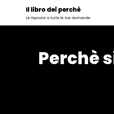
Il libro dei perchè
Vai
Le risposte a tutte le tue domande
al
contenuto
Perchè si