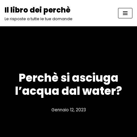
Il libro dei perchè
Vai
Le risposte a tutte le tue domande
al
contenuto
Perchè si asciuga
l’acqua dal water?
Gennaio 12, 2023