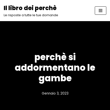
Il libro dei perchè
Vai
Le risposte a tutte le tue domande
al
contenuto
perchè si
addormentano le
gambe
Gennaio 3, 2023