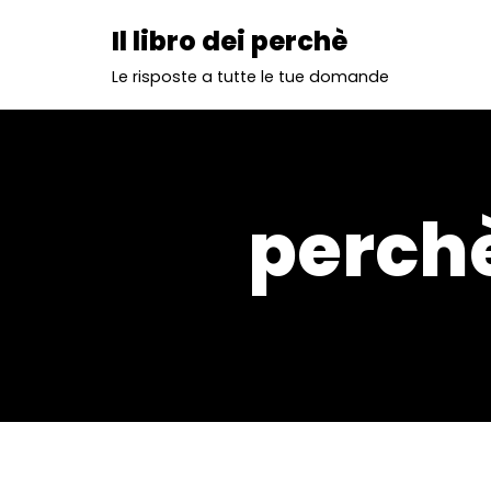
Il libro dei perchè
Vai
Le risposte a tutte le tue domande
al
contenuto
perchè