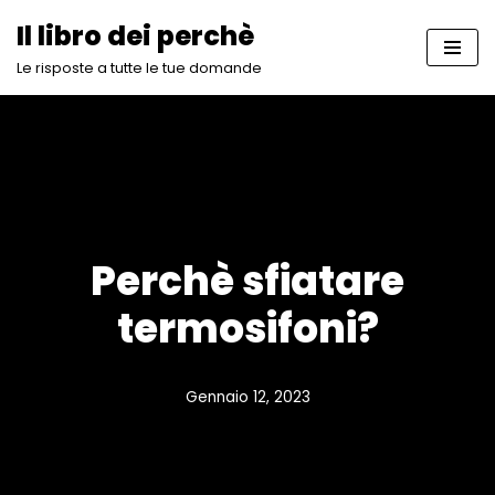
Il libro dei perchè
Vai
Le risposte a tutte le tue domande
al
contenuto
Perchè sfiatare
termosifoni?
Gennaio 12, 2023