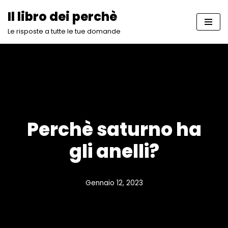
Il libro dei perchè
Vai
Le risposte a tutte le tue domande
al
contenuto
Perchè saturno ha
gli anelli?
Gennaio 12, 2023