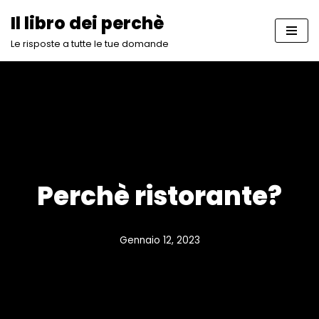
Il libro dei perchè
Vai
Le risposte a tutte le tue domande
al
contenuto
Perchè ristorante?
Gennaio 12, 2023